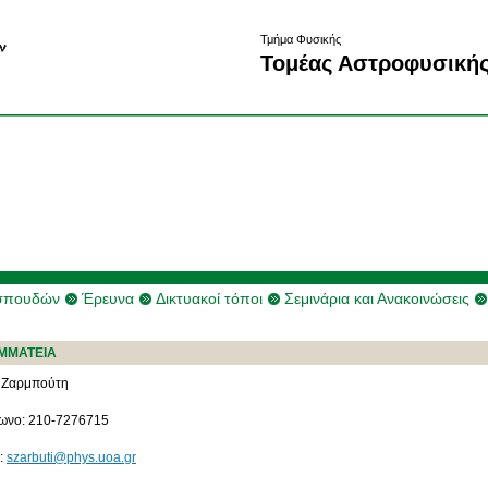
Τμήμα Φυσικής
Τομέας Αστροφυσικής
σπουδών
Έρευνα
Δικτυακοί τόποι
Σεμινάρια και Ανακοινώσεις
ΜΜΑΤΕΙΑ
 Ζαρμπούτη
ωνο: 210-7276715
l:
szarbuti@phys.uoa.gr