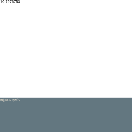
210-7276753
στήμιο Αθηνών